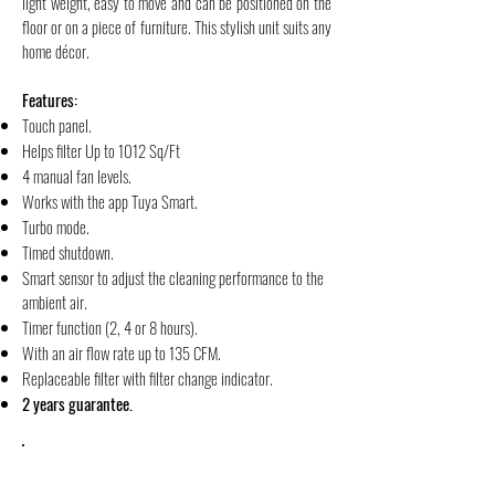
light weight, easy to move and can be positioned on the
floor or on a piece of furniture. This stylish unit suits any
home décor.
Features:
Touch panel.
Helps filter Up to 1012 Sq/Ft
4 manual fan levels.
Works with the app Tuya Smart.
Turbo mode.
Timed shutdown.
Smart sensor to adjust the cleaning performance to the
ambient air.
Timer function (2, 4 or 8 hours).
With an air flow rate up to 135 CFM.
Replaceable filter with filter change indicator.
2 years guarantee.
DONNÉES TECHNIQUES TECHNICAL