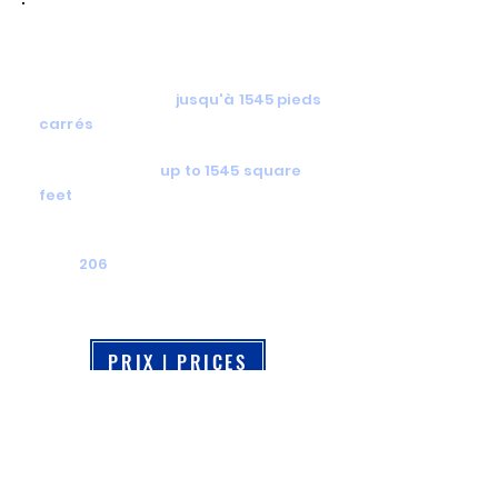
DONNÉES TECHNIQUES TECHNICAL
DATA
Aire de filtration:
jusqu'à 1545 pieds
carrés
Filtration zone:
up to 1545 square
feet
CFM:
206
PRIX | PRICES
Nous avons fait des efforts pour bien afficher les
descriptions et les détails techniques. Si une erreur
s'est glissée, les informations du manufacturier ont
prédominance. // We have put good effort to post the