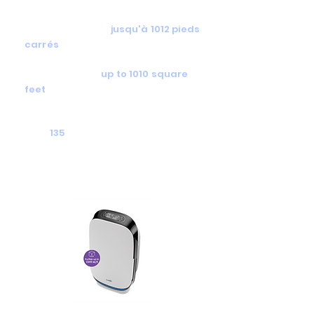
DATA
Aire de filtration:
jusqu'à 1012 pieds
carrés
Filtration zone:
up to 1010 square
feet
CFM:
135