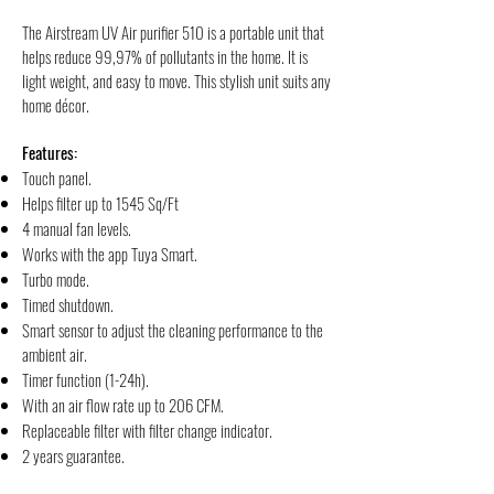
The Airstream UV Air purifier 510 is a portable unit that
helps reduce 99,97% of pollutants in the home. It is
light weight, and easy to move. This stylish unit suits any
home décor.
Features:
Touch panel.
Helps filter up to 1545 Sq/Ft
4 manual fan levels.
Works with the app Tuya Smart.
Turbo mode.
Timed shutdown.
Smart sensor to adjust the cleaning performance to the
ambient air.
Timer function (1-24h).
With an air flow rate up to 206 CFM.
Replaceable filter with filter change indicator.
2 years guarantee.