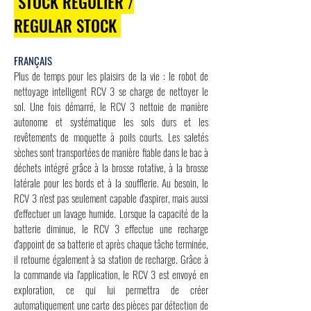
STOCK RÉGULIER /
REGULAR STOCK
FRANÇAIS
Plus de temps pour les plaisirs de la vie : le robot de
nettoyage intelligent RCV 3 se charge de nettoyer le
sol. Une fois démarré, le RCV 3 nettoie de manière
autonome et systématique les sols durs et les
revêtements de moquette à poils courts. Les saletés
sèches sont transportées de manière fiable dans le bac à
déchets intégré grâce à la brosse rotative, à la brosse
latérale pour les bords et à la soufflerie. Au besoin, le
RCV 3 n'est pas seulement capable d'aspirer, mais aussi
d'effectuer un lavage humide. Lorsque la capacité de la
batterie diminue, le RCV 3 effectue une recharge
d'appoint de sa batterie et après chaque tâche terminée,
il retourne également à sa station de recharge. Grâce à
la commande via l'application, le RCV 3 est envoyé en
exploration, ce qui lui permettra de créer
automatiquement une carte des pièces par détection de