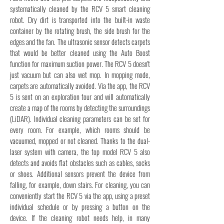
systematically cleaned by the RCV 5 smart cleaning
robot. Dry dirt is transported into the built-in waste
container by the rotating brush, the side brush for the
edges and the fan. The ultrasonic sensor detects carpets
that would be better cleaned using the Auto Boost
function for maximum suction power. The RCV 5 doesn't
just vacuum but can also wet mop. In mopping mode,
carpets are automatically avoided. Via the app, the RCV
5 is sent on an exploration tour and will automatically
create a map of the rooms by detecting the surroundings
(LiDAR). Individual cleaning parameters can be set for
every room. For example, which rooms should be
vacuumed, mopped or not cleaned. Thanks to the dual-
laser system with camera, the top model RCV 5 also
detects and avoids flat obstacles such as cables, socks
or shoes. Additional sensors prevent the device from
falling, for example, down stairs. For cleaning, you can
conveniently start the RCV 5 via the app, using a preset
individual schedule or by pressing a button on the
device. If the cleaning robot needs help, in many