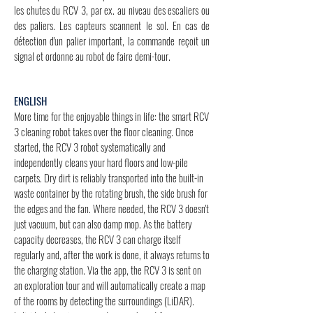
les chutes du RCV 3, par ex. au niveau des escaliers ou
des paliers. Les capteurs scannent le sol. En cas de
détection d'un palier important, la commande reçoit un
signal et ordonne au robot de faire demi-tour.
ENGLISH
More time for the enjoyable things in life: the smart RCV
3 cleaning robot takes over the floor cleaning. Once
started, the RCV 3 robot systematically and
independently cleans your hard floors and low-pile
carpets. Dry dirt is reliably transported into the built-in
waste container by the rotating brush, the side brush for
the edges and the fan. Where needed, the RCV 3 doesn't
just vacuum, but can also damp mop. As the battery
capacity decreases, the RCV 3 can charge itself
regularly and, after the work is done, it always returns to
the charging station. Via the app, the RCV 3 is sent on
an exploration tour and will automatically create a map
of the rooms by detecting the surroundings (LiDAR).