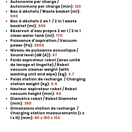
Autonomie par charge /
Autonomony per charge (min):
120
Bac à déchets / Waste basket (ml):
500
Bac à déchets 2 en 1 / 2 in 1 waste
backtet (ml):
300
Réservoir d'eau propre 2 en 1 / 2 in 1
clean water tank (ml):
170
Puissance d'aspiration / Vacuum
power (Pa):
2500
Niveau de puissance acoustique /
Sound level (dB (A)):
67
Poids aspirateur robot (avec unité
de lavage et lingette) / Robot
vacuum cleaner weight (with
washing unit and wipe) (kg):
3.7
Poids station de recharge / Charging
station weight (kg):
0.6
Hauteur aspirateur robot / Robot
vacuum height (mm):
94
Diamètre robot / Robot Diameter
(mm):
350
Dimensions station de recharge /
Charging station measurements (L x
l x H) (mm):
80 x 150 x 102