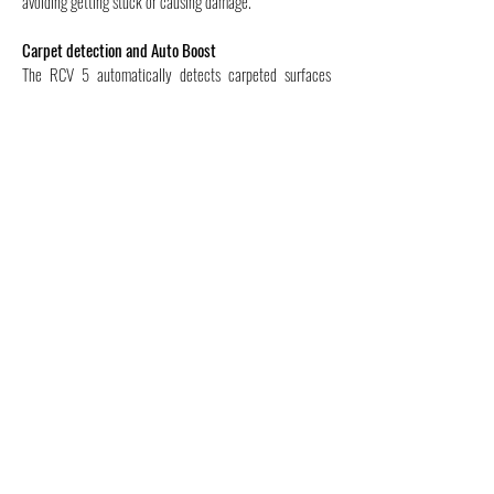
avoiding getting stuck or causing damage.
Carpet detection and Auto Boost
The RCV 5 automatically detects carpeted surfaces
using an ultrasonic sensor and shows these on the map
in the app. If wet mopping is activated, the robot avoids
the detected carpeted surfaces and goes around them.
The Auto Boost function increases the suction power on
carpeted surfaces as needed for even better cleaning
results.
DONNÉES TECHNIQUES TECHNICAL
DATA
Appareil sans fil / Cordless unit
Durée de charge batterie / Battery
charge time (min):
230
Type de batterie / Battery type :
lithium-ion
Capacité de la batterie / Battery
capacity (Ah):
5.2
Autonomie par charge /