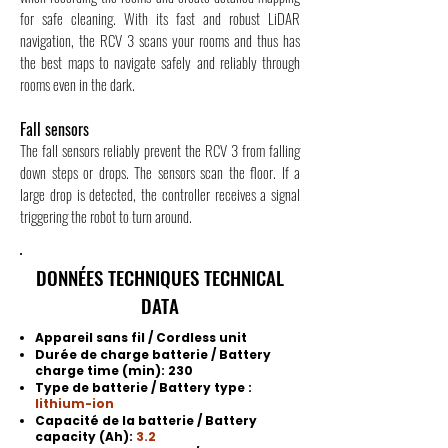
for safe cleaning. With its fast and robust LiDAR
navigation, the RCV 3 scans your rooms and thus has
the best maps to navigate safely and reliably through
rooms even in the dark.
Fall sensors
The fall sensors reliably prevent the RCV 3 from falling
down steps or drops. The sensors scan the floor. If a
large drop is detected, the controller receives a signal
triggering the robot to turn around.
DONNÉES TECHNIQUES TECHNICAL
DATA
Appareil sans fil / Cordless unit
Durée de charge batterie / Battery
charge time (min):
230
Type de batterie / Battery type :
lithium-ion
Capacité de la batterie / Battery
capacity (Ah):
3.2