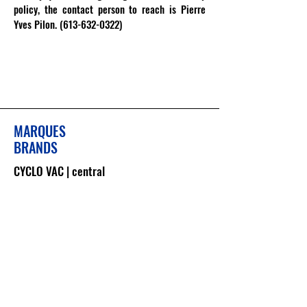
policy, the contact person to reach is Pierre
Yves Pilon.
(613-632-0322)
MARQUES
BRANDS
CYCLO VAC | central
CYCLO VAC | options
VACUMAID |
central
DRAINVAC | central